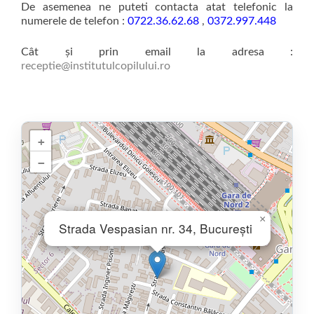
De asemenea ne puteti contacta atat telefonic la
numerele de telefon :
0722.36.62.68
,
0372.997.448
Cât și prin email la adresa :
receptie@institutulcopilului.ro
+
−
×
Strada Vespasian nr. 34, București