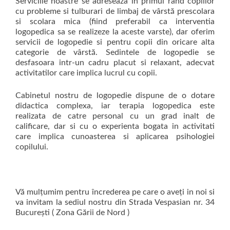
Serviciile noastre se adreseaza in primul rand copiilor
cu probleme si tulburari de limbaj de vârstă prescolara
si scolara mica (fiind preferabil ca interventia
logopedica sa se realizeze la aceste varste), dar oferim
servicii de logopedie si pentru copii din oricare alta
categorie de vârstă. Sedintele de logopedie se
desfasoara intr-un cadru placut si relaxant, adecvat
activitatilor care implica lucrul cu copii.
Cabinetul nostru de logopedie dispune de o dotare
didactica complexa, iar terapia logopedica este
realizata de catre personal cu un grad inalt de
calificare, dar si cu o experienta bogata in activitati
care implica cunoasterea si aplicarea psihologiei
copilului.
Vă mulțumim pentru încrederea pe care o aveți in noi si
va invitam la sediul nostru din Strada Vespasian nr. 34
București ( Zona Gării de Nord )